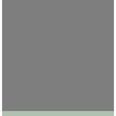
Wir sind jeden
Donnerstag & Freitag von 12 bis 17 Uhr
Samstag von 11 bis 18 Uhr
für euch da!
Ihr könnt euch aber auch weiterhin die allerfrischesten
Kekse, die leckersten Marmeladen und den feinsten Tee
vorbestellen und im Laden abholen.
Bleibt auf dem Laufenden & lasst euch besondere
Kreationen nicht entgehen: