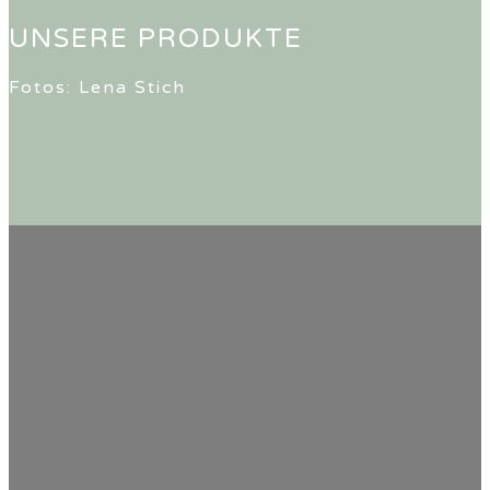
UNSERE PRODUKTE
Fotos: Lena Stich
ÜBER SALBEI & LAVENDEL
Hallo, ich heiße Lea und bin Mama, Konditorin, und