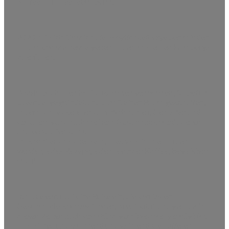
Kaffee- und Teeliebhaberin.
2020 hat sich für mich die Möglichkeit ergeben mir den
Traum von meinem eigenen Laden im Herzen Bambergs
zu erfüllen.
Also hab ich allen Mut zusammen genommen, Salbei und
Lavendel gegründet und damit einen Raum geschaffen,
in dem ich Leckereien zum Wohlfühlen, Genießen und
vor allem ganz nach meinem Geschmack produzieren
und verkaufen kann.
Ihr könnt euch sicher sein, alles was ihr hier finden
werdet, jedes Rezept, jeder Tee oder Kaffee, begeistert
mich!
Ich lade euch auf eine Reise ein, die von tollen
Geschmackskompositionen, Kreativität und gerade in
diesen Zeiten auch von ständigem Wechsel geprägt ist.
Das ist neu und spannend und während die äußeren