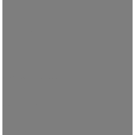
SALBEI &
LAVENDEL
E-Mail
info@salbeiundlavendel.de
Telefonnummer
0951 – 9643 6096
Adresse
Austraße 31